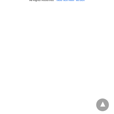
All Rights Reserved
View Non-AMP Version