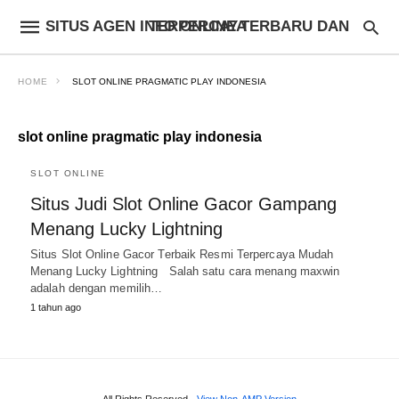
SITUS AGEN INFO ONLINE TERBARU DAN TERPERCAYA
HOME
SLOT ONLINE PRAGMATIC PLAY INDONESIA
slot online pragmatic play indonesia
SLOT ONLINE
Situs Judi Slot Online Gacor Gampang
Menang Lucky Lightning
Situs Slot Online Gacor Terbaik Resmi Terpercaya Mudah
Menang Lucky Lightning Salah satu cara menang maxwin
adalah dengan memilih…
1 tahun ago